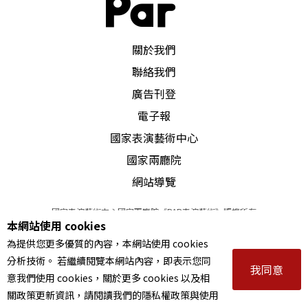
PAR 表演藝術雜誌
關於我們
聯絡我們
廣告刊登
電子報
國家表演藝術中心
國家兩廳院
網站導覽
國家表演藝術中心國家兩廳院《PAR表演藝術》版權所有
本網站使用 cookies
©
2022
Performing arts redefined. All Rights Reserved
為提供您更多優質的內容，本網站使用 cookies
統一編號 Tax Id number 00973926
分析技術。 若繼續閱覽本網站內容，即表示您同
本站所提供相關演出資訊，如有異動應以主辦單位公告為準。
我同意
意我們使用 cookies，關於更多 cookies 以及相
服務條款
｜
隱私權聲明
｜
著作權聲明
關政策更新資訊，請閱讀我們的隱私權政策與使用