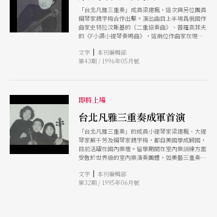
「台北凡雅三重奏」成員梁建楓，這次與另位團員
鋼琴家魏宇梅合作出擊。演出曲目上半場爲俄國作
曲家史特拉汶斯基的《二重協奏曲》、普羅高菲夫
的《F小調小提琴奏鳴曲》，這兩位作曲家在現代
樂派中之影響力甚大；下半場則是波蘭小提琴大師
|
文字
本刊編輯部
韋尼奧夫斯基所譜寫的《浮士德幻想曲》，以及德
第43期 / 1996年05月號
弗札克的四首浪漫小品。
即將上場
台北凡雅三重奏成軍首演
「台北凡雅三重奏」的成員小提琴家梁建楓、大提
琴家蘇千芳及鋼琴家魏宇梅，都自美國學成歸國，
目前活躍在國內樂壇。留學期間在室內樂訓練方面
受敎於世界級的室內樂演奏團體，如美藝三重奏、
包羅定三重奏以及克里夫蘭、茱莉亞、瓜內里弦樂
|
文字
本刊編輯部
四重奏等。 「台北凡雅三重奏」六月四日將於國
第32期 / 1995年06月號
家音樂廳演奏廳舉行首演，此次音樂會的曲目包括
莫札特的《降B大調鋼琴三重奏》，蕭士塔高維奇
的《E小調鋼琴三重奏》，並邀請國內知名小提琴
家蘇顯達客席，共同合作演出布拉姆斯的G小調鋼