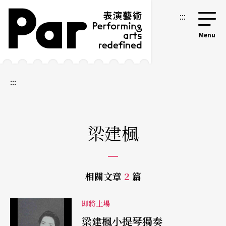
跳到主要內容區塊
網站導覽
:::
:::
梁建楓
相關文章
2
篇
即將上場
梁建楓小提琴獨奏