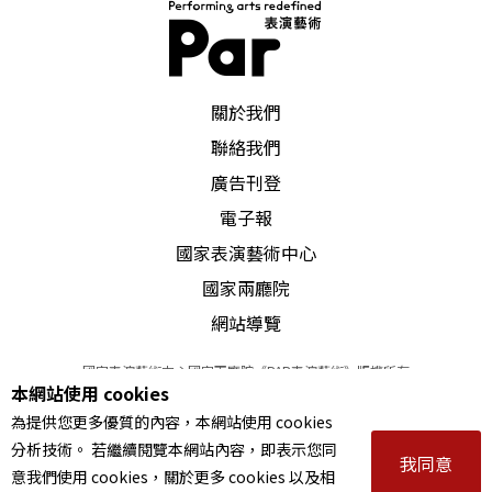
PAR 表演藝術雜誌
關於我們
聯絡我們
廣告刊登
電子報
國家表演藝術中心
國家兩廳院
網站導覽
國家表演藝術中心國家兩廳院《PAR表演藝術》版權所有
本網站使用 cookies
©
2022
Performing arts redefined. All Rights Reserved
為提供您更多優質的內容，本網站使用 cookies
統一編號 Tax Id number 00973926
分析技術。 若繼續閱覽本網站內容，即表示您同
本站所提供相關演出資訊，如有異動應以主辦單位公告為準。
我同意
意我們使用 cookies，關於更多 cookies 以及相
服務條款
｜
隱私權聲明
｜
著作權聲明