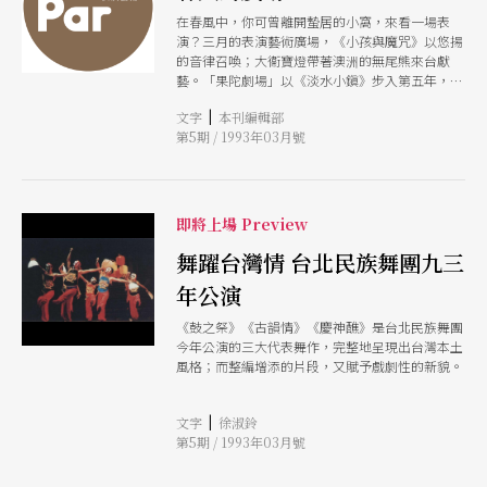
在春風中，你可曾離開蟄居的小窩，來看一場表
演？三月的表演藝術廣場，《小孩與魔咒》以悠揚
的音律召喚；大衞寶燈帶著澳洲的無尾熊來台獻
藝。「果陀劇場」以《淡水小鎭》步入第五年，
《孫臏與龐涓》也以新編劇本之姿翩然而至。《舞
|
文字
本刊編輯部
躍台灣情》《菊豆與天靑》則舞出這一季的傳統美
第5期 / 1993年03月號
與現代感。
即將上場 Preview
舞躍台灣情 台北民族舞團九三
年公演
《鼓之祭》《古韻情》《慶神醮》是台北民族舞團
今年公演的三大代表舞作，完整地呈現出台灣本土
風格；而整編增添的片段，又賦予戲劇性的新貌。
|
文字
徐淑鈴
第5期 / 1993年03月號