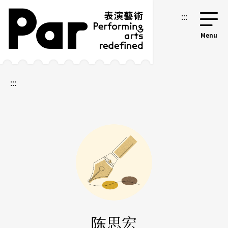
跳到主要内容区块
网站导览
:::
:::
陈思宏