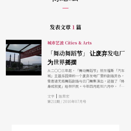
发表文章
1
篇
城市艺波 Cities & Arts
「舞动舞蹈节」 让废弃发电厂
为世界摇摆
从二○○三年起，「舞动舞蹈节」就在福斯「汽车
城」主题乐园旁的一个废弃发电厂里的剧场开办，
曾邀请无垢舞蹈剧场与云门舞集演出，还颁了「终
身成就奖」给林怀民。今年四月底到六月中，「舞
动舞蹈节」以「勇气与谦卑」为主题，举办了包含
|
文字
陈思宏
演出、朗读、戏剧、演讲、音乐会、工作坊、展
第211期 / 2010年07月号
览，以多层次的艺术类别，展现精致表演艺术的创
新勇气及谦卑。