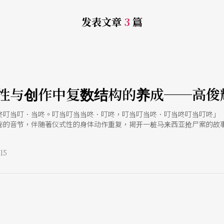
发表文章
3
篇
性与创作中复数结构的养成──高俊
咚叮当叮．当咚。叮当叮当当咚．叮咚，叮当叮当咚．叮当咚叮当叮咚」（
的音节，伴随著仪式性的身体动作重复，揭开一桩马来西亚抢尸案的故事。
，也是我第一次接触高俊耀的作品。多年过去，剧本之议题还能抓握，故
的附身式表演，想忘也忘不掉。 这是高俊耀剧场编导演当中，「声音写作
15
。本篇文章将以作品观察与访谈的视角，解析这些特征在高俊耀的创作生
，逐渐形成一可见脉络，并发展至如今更为精细复杂的创作方法。 于马来
，如1999年以安华与马哈迪政治斗争为背景创作的《K》。他以从小对
演3个角色之间游移的他很快意识到，剧场文本最终是透过身体与声音的