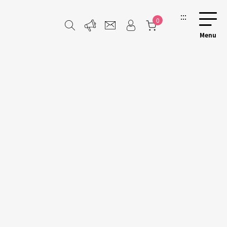
:::
0