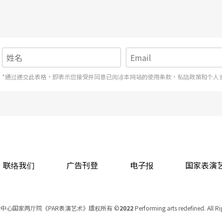
*通过递交此表格，即表示您接受并同意已阅读本网站的使用条款，私隐政策和个人
联络我们
广告刊登
电子报
国家表演
中心国家两厅院《PAR表演艺术》版权所有
©
2022
Performing arts redefined. All R
统一编号 Tax Id number 00973926