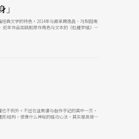
身」
经典文学的特色。2014年与师承周逸昌、习梨园南
 近年作品如跳脱原作角色与文本的《红楼梦续》；
文的《感谢公主》，从中皆可看见高俊耀剧场生涯早期
我们意图梳理与剖析这样一位作者的创作核心时，时
。这些主题是如此丰富、切题且重要，让我们以为它
透的运动是创作者多年耕耘的结果，不过去试图论述
与其说作品能够代表其作者，不如说作者总是透过作
创作者不自觉地透露著其气味与触感，意图与其他世
构著自我与人格的表达。 「读了戏剧系后，就理直
遽变化的小孩吧。」 这段文字出自2020年出版的
，并寻找初期某种根植于生活经验的创作核心，也就
，或许每个人都在实验某些身分、某种手势，让其能
一种方式。」高俊耀说道。从最生活的层面说起，高
耀也不例外。不过在这教课与创作手记的其中一页，
图形结构，很像什么神秘的练功心法，其实是高俊耀
行联想时，他可以扩展一圈又一圈，跟你细说英雄角
港片影像哲学。 「我在小地方长大，会播放的电影或
不可能的，后来接触到其他艺术电影，才慢慢被打