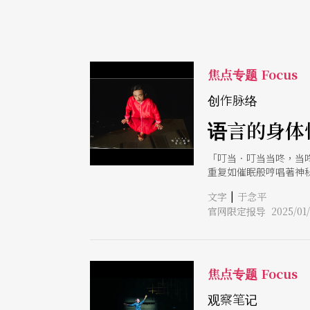
焦点专题 Focus
创作脉络
语言的身体
「叮当．叮当当咚，当
重复如催眠般哼唱著神秘
剧的作品《死亡纪事》
|
文字
于念平
两人分饰多角、快节奏
官网限定报导 2025/01/
也是其创作脉络的核心
后的作品与修习中深化
高俊耀就时常以时事入作
当中。不过不时在编导
焦点专题 Focus
观察笔记