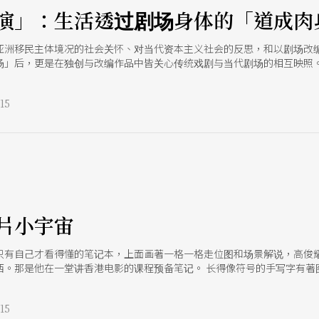
演」：生活透过剧场身体的「道成肉
亚洲移民主体境况的社会关怀、对当代资本主义社会的反思，和以剧场改编
场」后，更是在独创与改编作品中皆关心传统戏剧与当代剧场的相互映照。
制作，从宋元南戏《朱弁》剧目溢出、连结1950年代台湾政治犯角色互
发展的创作方法，不断在与其他体系相会之下，持续变形、深化。 于是当
15
代剧场轴线的移动与融合；或是作品回应社会议题与身分认同的艺术功能
一核心，好似一切行动皆绕著此点、遵循清晰轨迹在旋转。 当然，这样通
动，揭开过程与细节，或许能够帮助读者与观众理解一位创作者的养成。 
的主体经验。如同围绕著作者而延伸出的一群动作，裹上层层抽象皮肤，
他人和周遭世界的理解。此经验不仅是主动的意识，也经由被动的综合，形
体实现『我不是我』或许隐隐意识到内在有个非常惶恐，不晓得如何应对急
》当中文集与自序。我们似乎终于有机会稍微窥见创作者自述的内在絮语
其在日后作品累积下的蛛丝马迹。 其中「理直气壮」这形容特别引人玩味
片小宇宙
结。 「对我来说，作品与剧场创作是梳理他我关系、自己与世界的关系的
候没有智慧型手机，店里总会放报纸让客人配饭吃，它也成为高俊耀认识
只有自己才看得懂的笔记本，上面画著一格一格走位图和场景解说，高俊
西。那是他在一堂讲香港电影的课程预备笔记。 长得像符号的手写字有著
「港迷」自称的他，虽然如今的他不再港片成瘾，不过当以港片为主题进
今的变化、喜剧拍的发展、切入社会阶级矛盾的主题流行等，俨然自成一派
15
以腥膻色为主。从小看到大，一开始就建立了我看戏的角度，说不影响是