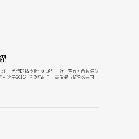
耀
注） 黑暗的牯岭街小剧场里，近乎空台，两位演员
 这是2011年禾剧场制作、高俊耀与蔡承燊共同编
事中细节记得少许，倒是那贯穿全剧的吟唱，和演员
」策略和演员身体的复数结构一次趋近完熟的表现，
活中，是如何从马来西亚时期开始累积、又如何在往
西亚的剧场创作时期，深信生活中政治性无所不在的
阅读的喜爱所培养起来的文字敏锐度，导入剧场文本
展现，于是在写作过程必须已先蕴含一定的身体性。