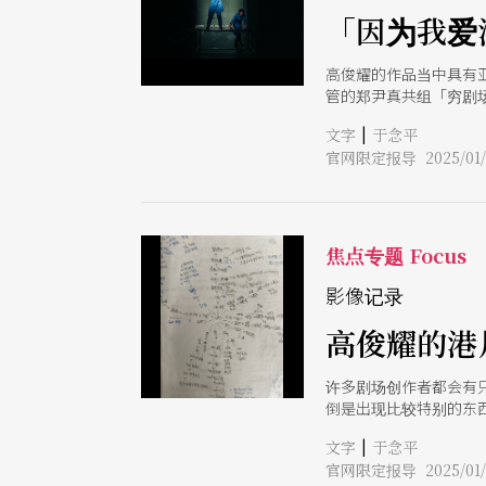
「因为我爱
高俊耀的作品当中具有
管的郑尹真共组「穷剧
以及与江之翠剧场联合
|
文字
于念平
透过直觉与实验过程所
官网限定报导 2025/01/
常围绕著其在传统与当
就是创作者的使命、唯
另一种模糊而流动的运
品表现其生活在世界上
界交会，展开对自己、
焦点专题 Focus
气壮地写剧本、当导演具
《亲密：高俊耀剧作选
影像记录
是某个「故事起点」与
高俊耀的港
够参与世界、与他人连
俊耀家里开餐厅，那时
许多剧场创作者都会有
倒是出现比较特别的东
脑中的港片关系图。以
|
文字
于念平
色塑造从1980年代至
官网限定报导 2025/01/
是香港连续剧的主题，