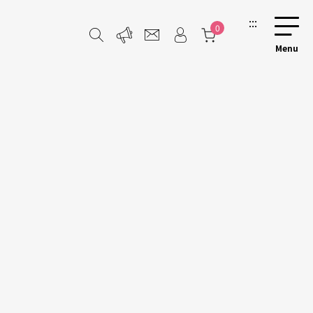
:::
0