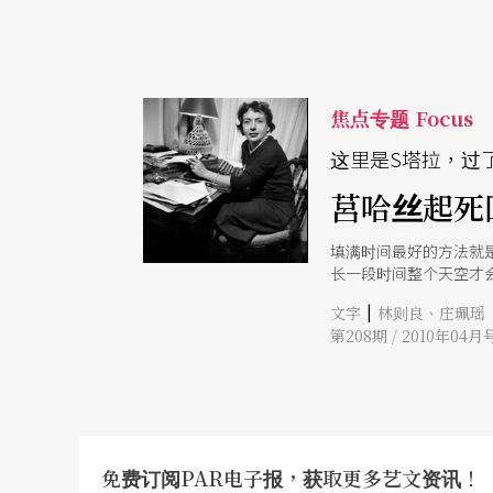
焦点专题 Focus
这里是S塔拉，过
莒哈丝起死
填满时间最好的方法就
长一段时间整个天空才会
她说不会，可能不会。
|
文字
林则良、庄珮瑶
亡的恶疾》
第208期 / 2010年04月
免费订阅PAR电子报，获取更多艺文资讯！