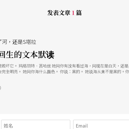
发表文章
1
篇
了河，还是S塔拉
回生的文本默读
是毁坏它。 玛格丽特．莒哈丝 她问你有没有看过海，问现在是白天，还是
完全明亮。 她问你海什么颜色。 你说：黑的。 她说海从来不是黑的。
你问：是因为死亡吗？她说：是的，因为你的感受如此迟钝而涣散，因为你
号