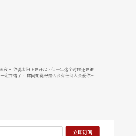
黑夜。 你说太阳正要升起，但一年这个时候还要很
你一定弄错了。 你问她觉得是否会有任何人会爱你。
说谎而且还说海是黑的。 接著她沉默不语。 《死
立即订阅