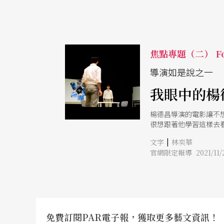
焦點專題（二） Fo
導演如是說之一
我眼中的楊
楊德昌導演的電影讓不
很想跟著他學習這樣去
|
文字
林奕華
官網限定報導 2021/11/
免費訂閱PAR電子報，獲取更多藝文資訊！