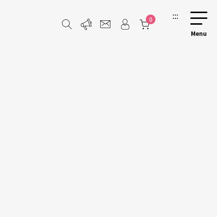
:::
0