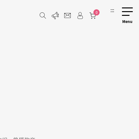
:::
0