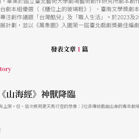
台南，畢業於國立臺北藝術大學劇場藝術創作研究所劇本創
台劇本組優選（《櫃位上的玻璃鞋》）、臺南文學獎劇
專注創作議題「台灣酷兒」及「職人生活」。於2023及2
展計劃，並以《萬象園》入圍第一屆臺北戲劇獎最佳編
發表文章
1
篇
tory
《山海經》神獸降臨
會有上限。但，這次將用更天馬行空的想像：3位非傳統戲曲出身的青年劇
號