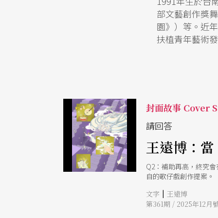
1991年生於
部文藝創作獎舞
園》）等。近年
扶植青年藝術發
封面故事 Cover S
請回答
王遠博：當
Q2：補助再高，終究
自的歌仔戲創作提案。
|
文字
王遠博
第361期 / 2025年12月