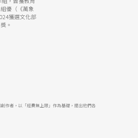
作組，曾獲教育
本組優（《萬象
024獲選文化部
劇獎。
場創作者，以「經費無上限」作為基礎，提出他們各