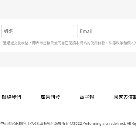
*通過遞交此表格，即表示您接受並同意已閱讀本網站的使用條款，私隱政策和個人
聯絡我們
廣告刊登
電子報
國家表演
中心國家兩廳院《PAR表演藝術》版權所有
©
2022
Performing arts redefined. All R
統一編號 Tax Id number 00973926