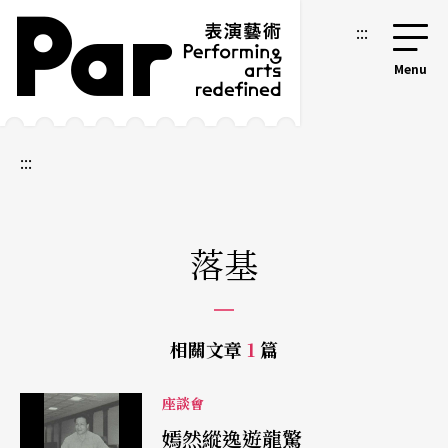
跳到主要內容區塊
網站導覽
:::
:::
落基
相關文章
1
篇
座談會
嫣然縱逸遊龍驚