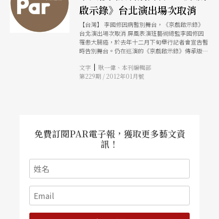
啟示錄》台北演出場次取消
【台灣】 李國修因病暫別舞台，《京戲啟示錄》
台北演出場次取消 屏風表演班藝術總監李國修因
罹患大腸癌，於去年十二月下旬舉行記者會宣告暫
時告別舞台。仍在巡演的《京戲啟示錄》傳承版，
則為暫別舞台前的唯一劇作，因台北演出場次早已
|
文字
耿一偉、本刊編輯部
銷售一空，為了讓沒買到票的民眾也能一睹李國修
第229期 / 2012年01月號
的精湛演出，屏風表演班特別在12月30日晚間於臺
北城市舞台現場演出時，在臺北田徑場也同步連線
戶外轉播，吸引大批民眾前往觀賞。至於原訂1月
12日至15日的「京戲啟示錄」傳承版加演場則全部
取消，購票民眾即日起辦理退票手續。 演出結束
後，李國修將接受醫療團隊的建議進行手術。面對
癌症復發，李國修不改樂觀地表示，「現在開始我
免費訂閱PAR電子報，獲取更多藝文資
接到一份考卷，這份考卷是菩薩發給我的，我在考
訊！
卷上面要寫下我人生的答案，目前正在做功課」。
衷心祝福多年來戮力耕耘台灣劇壇的李國修早日康
復，再度回到舞台。（鄒欣寧） 兩岸表演藝術資
訊交流平台「Bravo！喝彩網」啟用 為協助國內團
隊拓展大陸地區表演藝術網絡，文建會推動「大陸
地區表演藝術交流平臺推動計畫」，交流平台
「Bravo！喝彩網」已於日前正式啟用，目的在於
蒐集、建立大陸表演藝術資料及訊息供國內團隊使
用，協助團隊拓展大陸表演藝術空間。 此一平台