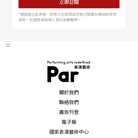
立即訂閱
由文建會委託財團法人廣藝基金會建置，功能著重
於「服務」與「推廣」，提供兩岸主要演出場館介
*通過遞交此表格，即表示您接受並同意已閱讀本網站的使用
紹及訊息、大陸重要場館技術資料、大陸文化相關
條款，私隱政策和個人資料收集聲明。
法律法規庫、兩岸經紀公司資訊、藝術家及表藝團
體、表演藝術新聞、表演藝術動態、行銷管道等訊
息。目前已完成北京、上海、重慶等15個重要城市
共48處大陸展演場館技術資料之蒐集，並已整理出
:::
「兩岸三地劇場技術專業名詞中英對照表」，未來
將持續新增網站內容資料，並運用各式媒體形式及
影音串流，即時更新兩岸表演藝術訊息。
「Bravo！喝彩網」網址：
http://www.bravo.net.tw。（鄒欣寧） 國藝會
「藝集棒
PAR 表演藝術雜誌
關於我們
聯絡我們
廣告刊登
電子報
國家表演藝術中心