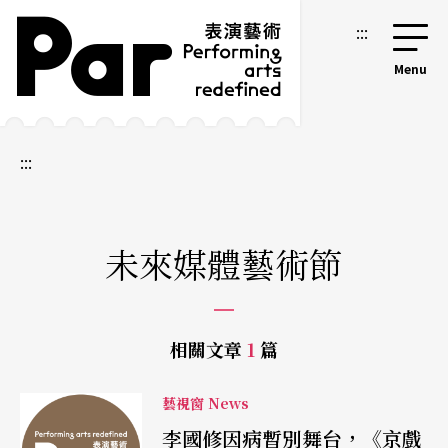
跳到主要內容區塊
網站導覽
:::
:::
未來媒體藝術節
相關文章
1
篇
藝視窗 News
李國修因病暫別舞台，《京戲