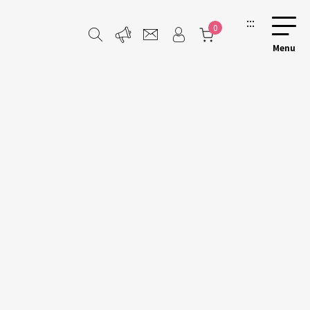
:::
0