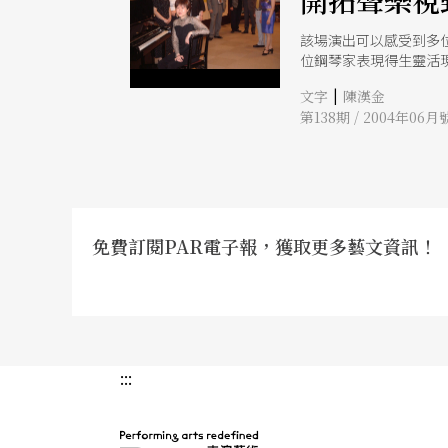
開拓聲樂視
該場演出可以感受到多
位鋼琴家表現得生靈活
|
文字
陳漢金
第138期 / 2004年06月
免費訂閱PAR電子報，獲取更多藝文資訊！
:::