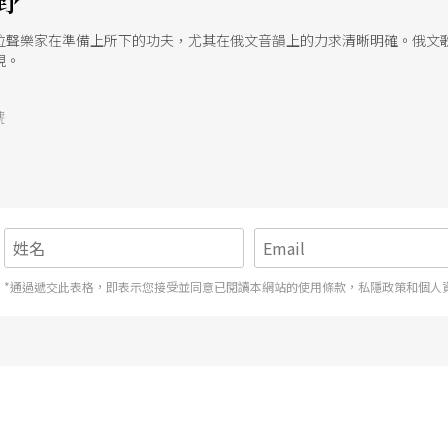
野
位聲樂家在準備上所下的功夫，尤其在俄文音韻上的力求清晰明確。俄文
現。
號
*通過遞交此表格，即表示您接受並同意已閱讀本網站的使用條款，私隱政策和個人