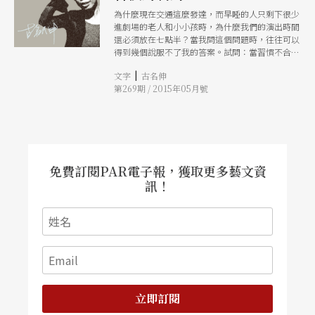
為什麼現在交通這麼發達，而早睡的人只剩下很少
進劇場的老人和小小孩時，為什麼我們的演出時間
還必須放在七點半？當我問這個問題時，往往可以
得到幾個說服不了我的答案。試問：當習慣不合時
宜時，是否可以改變？畢竟所有習以為常的事，不
|
文字
古名伸
也都曾經是新的做法，不是嗎？
第269期 / 2015年05月號
免費訂閱PAR電子報，獲取更多藝文資
訊！
立即訂閱