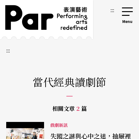
跳到主要內容區塊
網站導覽
:::
:::
當代經典讀劇節
相關文章
2
篇
戲劇新訊
失蹤之謎與心中之迷，抽屜裡