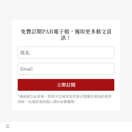
的護理師，他們將帶著觀眾一步步抽絲剝繭，正視
如密室般的場景裡，那令人無法直視的象。
免費訂閱PAR電子報，獲取更多藝文資
訊！
立即訂閱
*通過遞交此表格，即表示您接受並同意已閱讀本網站的使用
條款，私隱政策和個人資料收集聲明。
:::