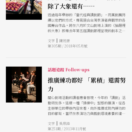
除了大象還有……
透過每年舉辦的「當代經典讀劇節」，同黨劇團持
續以他們的方式，尋覓適合台灣表演者與觀眾的各
國舞台作品。將在六月於文山劇場上演的《抽屜裡
的大象》即是去年第五屆讀劇節裡呈現的劇本之
一，改編自加拿大劇作家畢勇（Nicolas Billon）
|
文字
陳茂康
的《大象之歌》Elephant Song，此作品亦是扎維
第305期 / 2018年05月號
耶．多藍（Xavier Dolan）主演的電影《憂傷大象
之歌》原版。 劇情如迷宮般曲折百轉、層層包裹
堆疊，又如劇中的精神病院那樣，走得進，卻逃不
出。一位精神病院主管，為了調查失蹤的院內醫生
下落，必須從最後接受治療的那位精神病患口中
話題追蹤 Follow-ups
「撬」出真相。然而，一切卻落入複雜的窘境：這
位病患時非「常人」，看在平日與他保有微妙連結
推廣練功都好 「累積」還需努
的護理師眼中，這一天的他也「不太一樣」。主
力
管、病患、護理師（甚至失蹤醫生），人物之間的
關係，乃至於精神病院裡平時壓抑的各種事件和風
關心劇場活動的讀者應會發現，今年的「讀劇」活
暴，也將隨著這場又似偵訊問案、兼及治療安撫的
動特別多。這樣一種「排練中」型態的展演，從各
詰問過程，變得地雷滿布、一觸即發。 同黨劇團
主辦單位的舉辦內容來看，向外推廣或對內練功的
延請連續兩年入圍台新藝術獎的劇作家胡錦筵擔任
目的都有，當然在表演功力與戲劇環境素養的灌注
文本改編，企圖將這個作品轉譯、改換為更加貼合
上都有助益，但深入來看，是否也反映了整體環境
台灣醫病關係與醫療體系的現場樣貌；由邱安忱擔
|
文字
吳思鋒
的匱乏？需要「用力」累積的，還有更多
綱院內主管一角、楊迦恩飾演那位對大象莫名著迷
第251期 / 2013年11月號
的天才型病患、蔡佾玲則飾演對此兩人都知之甚詳