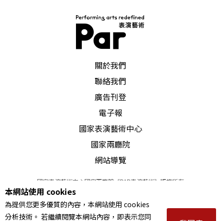
PAR 表演藝術雜誌
關於我們
聯絡我們
廣告刊登
電子報
國家表演藝術中心
國家兩廳院
網站導覽
國家表演藝術中心國家兩廳院《PAR表演藝術》版權所有
本網站使用 cookies
©
2022
Performing arts redefined. All Rights Reserved
為提供您更多優質的內容，本網站使用 cookies
統一編號 Tax Id number 00973926
分析技術。 若繼續閱覽本網站內容，即表示您同
本站所提供相關演出資訊，如有異動應以主辦單位公告為準。