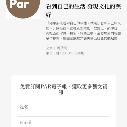
看到自己的生活 發現文化的美
好
「如果無法看到自己的生活，就無法看到自己的文
化。」陳板說。從社區家政班、歌謠班、韻律班，
到社區巡守隊、掃街、資源回收，至發展到向相關
單位提案，對國家施政之缺失提出社區的觀點或解
決方案，參與感創造了社區居民對於在地社區的美
|
文字
周倩漪
感認同。從生活到文化，從社區到國家，從個人表
第206期 / 2010年02月號
達意見和美感到社區集體的重塑與再造，人民的創
造力與生命力，就在社區營造過程中壯美滋長。
免費訂閱PAR電子報，獲取更多藝文資
訊！