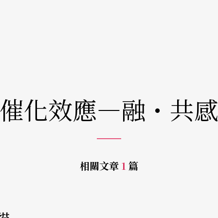
催化效應—融・共
相關文章
1
篇