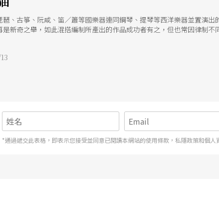
貓
琵琶、古箏、阮咸、笛／簫等國樂器連同鋼琴、提琴等西洋樂器並置演出
再是新奇之舉，如此混搭編制所產出的作品成功者有之，但也常因律制不
化意涵，即使克服了技術層面的難處，語境上仍顯得尷尬，2022新點子
首作品為混搭編制的聲響呈現找到了新方向，但也如暗室中的黑貓般形跡難
13
*通過遞交此表格，即表示您接受並同意已閱讀本網站的使用條款，私隱政策和個人