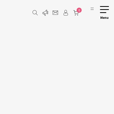
:::
0
感