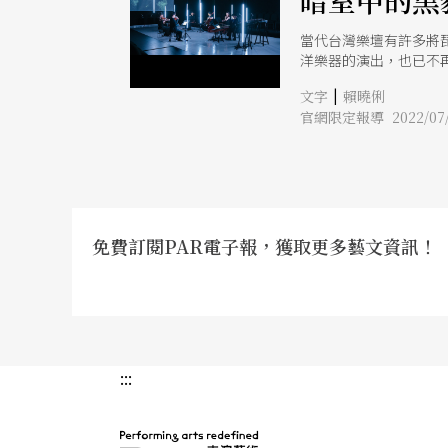
暗室中的黑
當代台灣樂壇有許多將
洋樂器的演出，也已不
式溝通彼此所承載的文
|
文字
賴曉俐
應」）中委託創作的3
官網限定報導 2022/07/
免費訂閱PAR電子報，獲取更多藝文資訊！
:::