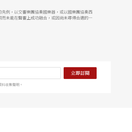
的先例，以交響樂團協奏國樂器，或以國樂團協奏西
同而未能在聲響上成功融合，或因尚未尋得合適的方
實驗場：三個人「催化效應融・共感」（簡稱「催化效
定。
立即訂閱
資料收集聲明。