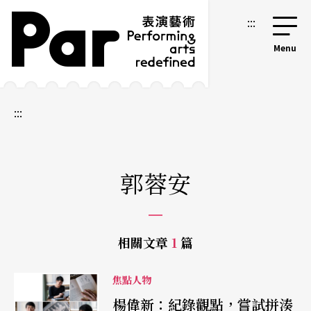
跳到主要內容區塊
網站導覽
:::
:::
郭蓉安
相關文章
1
篇
焦點人物
楊偉新：紀錄觀點，嘗試拼湊