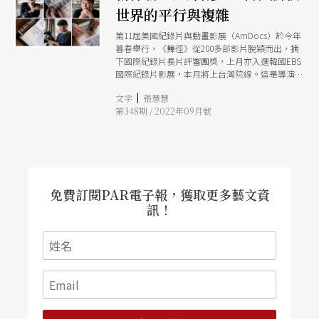
世界的平行與複雜
第11屆美國紀錄片與動畫影展（AmDocs）於今年
暮春舉行，《舞徑》從200多部影片脫穎而出，摘
下國際紀錄片長片評審團獎，上月亦入選韓國EBS
國際紀錄片影展，本月將上台灣院線。這是導演楊
偉新的首部紀錄長片，回溯、探問古典芭蕾在台灣
|
文字
張慧慧
的發展歷程。這位新銳導演想說的，是舞蹈，也不
第348期 / 2022年09月號
只是舞蹈的故事。
免費訂閱PAR電子報，獲取更多藝文資
訊！