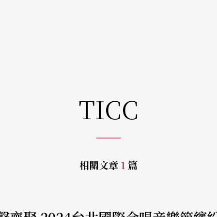
TICC
相關文章
1
篇