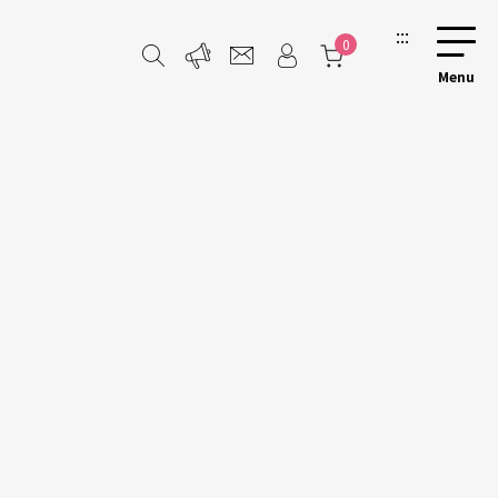
:::
0