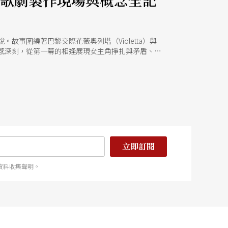
塾歌劇製作現場與概念全記
小說。故事圍繞著巴黎交際花薇奧列塔（Violetta）與
情感深刻，從第一幕的相逢展現女主角掙扎與矛盾、第
器與情感強烈的節奏對比，使整體音樂戲劇性十足。
neuss）執導，並邀請來自委內瑞拉的指揮家迪亞
的傳承與再創。
立即訂閱
資料收集聲明。