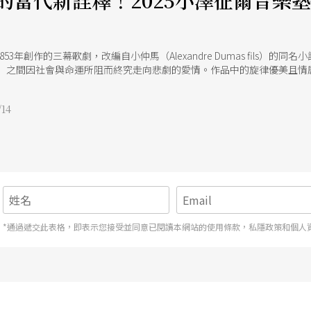
的當代新詮釋！2025小澤征爾音樂
3年創作的三幕歌劇，改編自小仲馬（Alexandre Dumas fils）的同名
edo）之間因社會與命運所阻而終究走向悲劇的愛情。作品中的旋律優美且
對唱，到第三幕的悲劇終結，威爾第巧妙運用音樂推動劇情，結合樂器配
擇這部經典作品作為成果演出，由長期合作的導演大衛．尼斯（David K
14
 Matheuz）擔綱指揮。整體看來，不僅是一場音樂演出，更是一場藝術教育
*通過遞交此表格，即表示您接受並同意已閱讀本網站的使用條款，私隱政策和個人