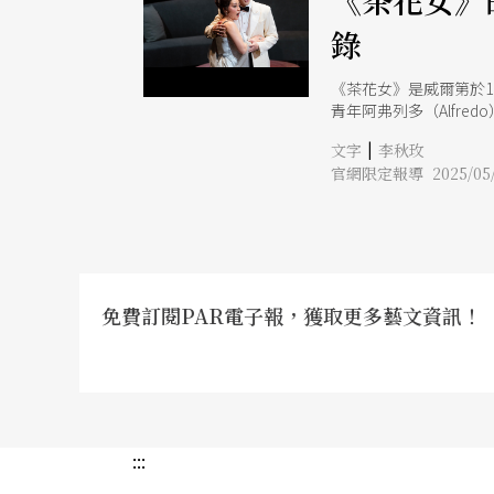
《茶花女》
錄
《茶花女》是威爾第於185
青年阿弗列多（Alfr
二幕父親與薇奧列塔的
|
文字
李秋玫
今年，小澤征爾音樂塾選
官網限定報導 2025/05/
哥．馬修斯（Diego
免費訂閱PAR電子報，獲取更多藝文資訊！
:::