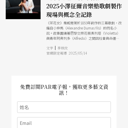
2025小澤征爾音樂塾歌劇製作
現場與概念全記錄
《茶花女》是威爾第於1853年創作的三幕歌劇，改
編自小仲馬（Alexandre Dumas fils）的同名小
說。故事圍繞著巴黎交際花薇奧列塔（Violetta）
與青年阿弗列多（Alfredo）之間因社會與命運所
阻而終究走向悲劇的愛情。作品中的旋律優美且情
|
文字
李秋玫
感深刻，從第一幕的相逢展現女主角掙扎與矛盾、
官網限定報導 2025/05/14
第二幕父親與薇奧列塔的對唱，到第三幕的悲劇終
結，威爾第巧妙運用音樂推動劇情，結合樂器配器
與情感強烈的節奏對比，使整體音樂戲劇性十足。
今年，小澤征爾音樂塾選擇這部經典作品作為成果
演出，由長期合作的導演大衛．尼斯（David
Kneuss）執導，並邀請來自委內瑞拉的指揮家迪
亞哥．馬修斯（Diego Matheuz）擔綱指揮。整體
免費訂閱PAR電子報，獲取更多藝文資
看來，不僅是一場音樂演出，更是一場藝術教育的
訊！
傳承與再創。