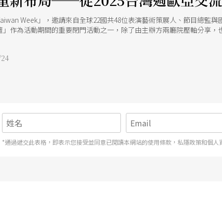
重新布局──從2025台灣週歐亞交
aiwan Week」，邀請來自全球22國共48位表演藝術策展人、節目總
壇」作為活動期間的重要閉門活動之一，除了由主辦方兩廳院壓軸分享，
），針對各自機構的近期策展經驗、文化政策結構與跨國合作策略進行分
越語境與體制的「觀點試煉場」。 藝術節作為回應現實的行動現場 論壇
24
制度轉變的政府主導型平台（如日本橫濱國際表演藝術會議，以下簡稱YP
式推動多元文化與族群平權的藝穗節（如澳洲墨爾本藝穗節），也有嘗試
跨制度、語言與文化背景的實踐案例，構成了本場論壇的討論基底。 論壇
構與機能；二是合作網絡的擴張；三則是疫情與全球動盪背景下，觀眾行
同關注卻呈現出一個清晰趨勢在不穩定與不確定的當代環境中，藝術節不
場。
*通過遞交此表格，即表示您接受並同意已閱讀本網站的使用條款，私隱政策和個人