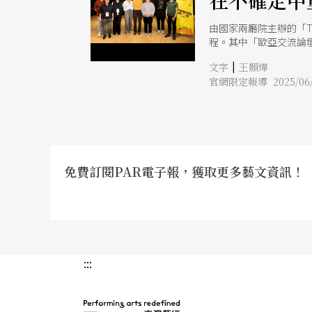
在不確定中
由國家兩廳院主辦的「T
程。其中「歐亞交流論
德國、澳洲的代表（註
|
文字
王顥燁
的空間，更形成一座穿
官網限定報導 2025/06/
的組織：有正面臨補助
劇院）、以城市節慶形
劇場藝術節）。這些橫
變動如何影響藝術節結
答案，但策展人們的共
重組文化結構的行動現
免費訂閱PAR電子報，獲取更多藝文資訊！
:::