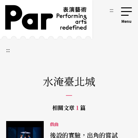
跳到主要內容區塊
網站導覽
:::
:::
水淹臺北城
相關文章
1
篇
戲曲
後設的實驗，出角的嘗試