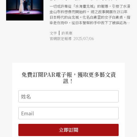
一切或許是從「水淹臺北城」的報導，引發了水漫
金山寺的想像而開始的。 總之故事開展在1911年
日本時代的台北城。化名白素雲的女子白素貞，撐
傘走在雨中，從日本警察的手中救下了被誤認為是
浮浪者的男子許漢文。兩人開展了愛情故事，走江
|
文字
許美惠
湖、唱著歌仔調賣藥維生。直到白素雲的粉絲陳阿
官網限定報導 2025/07/06
舍出現，擊潰了許漢文，他打翻醋罈子、一步步生
心魔，出現的無名僧覺得他已是佛也難渡，遂推薦
他吸食鴉片。白素雲隱瞞自己曾是藝旦的身分成為
壓垮兩人關係的最後一根稻草，白素貞傷心淚不停
流淌，似乎天地有感，是日水淹台北城。許漢文吸
食鴉片、傷人犯法，但卻找不到僧人為他保釋，似
要指出這一切都是心魔所生幻象；而白素雲最終隨
免費訂閱PAR電子報，獲取更多藝文資
化身大盜的小青離去。 不僅角色人名，在螢幕上
訊！
也投影演出著歌仔冊中《白蛇傳》故事，都明示著
舞台上穿著時代服的人物，實則是一齣關於白蛇的
「再書寫」。
立即訂閱