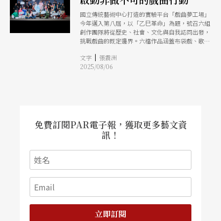
國立傳統藝術中心打造的實驗平台「戲曲夢工場」
今年邁入第八屆，以「乙巳革命」為題，號召六組
創作團隊將從歷史、社會、文化與自我認同出發，
挑戰戲曲的既定邊界。六檔作品涵蓋布袋戲、歌仔
戲、京劇、馬戲與科技藝術等多元語彙，從8月30
|
文字
張震洲
日至10月5日於臺灣戲曲中心多功能廳接力登場。
2025/08/06
免費訂閱PAR電子報，獲取更多藝文資
訊！
立即訂閱