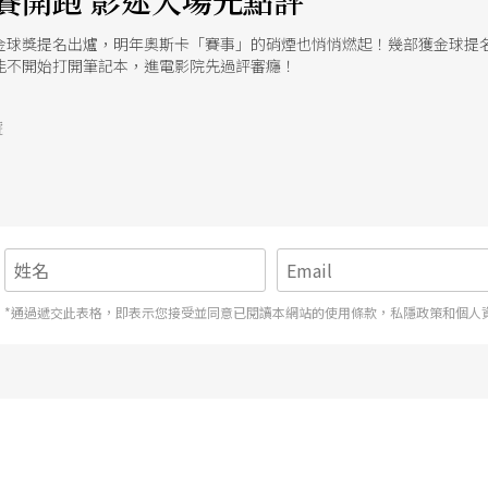
賽開跑 影迷入場先點評
金球獎提名出爐，明年奧斯卡「賽事」的硝煙也悄悄燃起！幾部獲金球提
能不開始打開筆記本，進電影院先過評審癮！
號
*通過遞交此表格，即表示您接受並同意已閱讀本網站的使用條款，私隱政策和個人