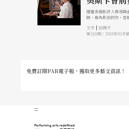
奧斯卡會前
隨著多個影評人獎項與
映，身為影迷的你，豈
|
文字
田國平
第265期 / 2015年01月
免費訂閱PAR電子報，獲取更多藝文資訊！
:::