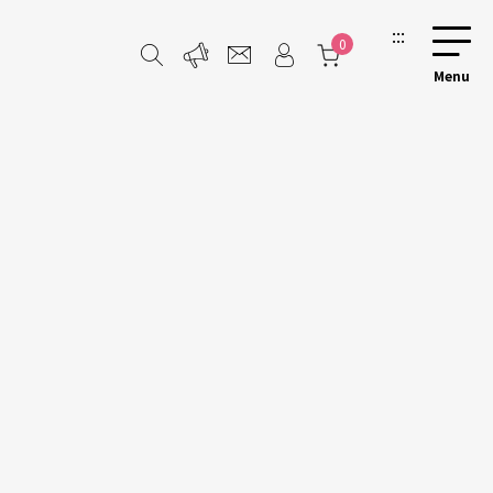
:::
0