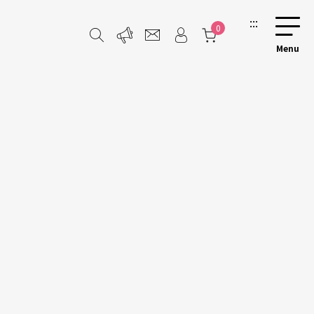
:::
0