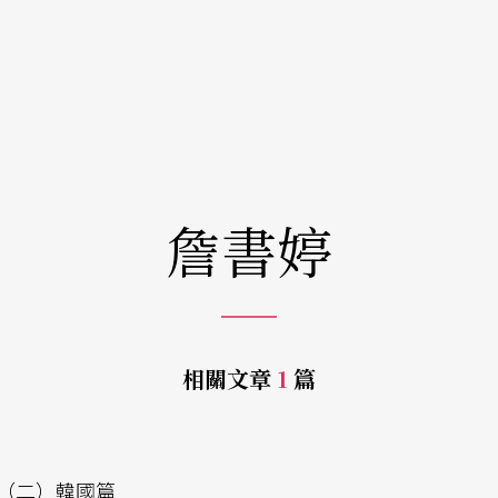
詹書婷
相關文章
1
篇
（二）韓國篇