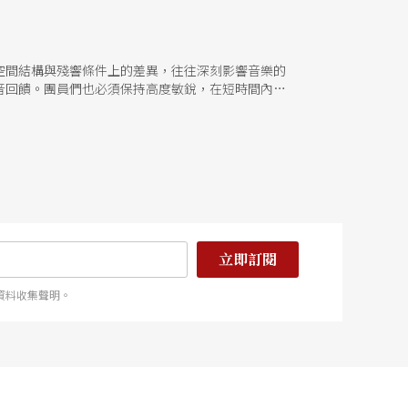
空間結構與殘響條件上的差異，往往深刻影響音樂的
音回饋。團員們也必須保持高度敏銳，在短時間內靈
訪的音樂廳，並依演出順序收錄TSO音樂家分享對音
立即訂閱
資料收集聲明。