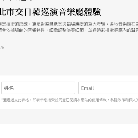
北市交日韓巡演音樂廳體驗
僅是技術的磨練，更是對整體默契與臨場應變的重大考驗。各地音樂廳在
爾會依據場館的音響特性，細緻調整演奏細節，並透過彩排掌握廳內的聲
維持聲部間的平衡，讓每一場演出都臻於完美。 以下將介紹此次巡演所造
望隨著這些文字與照片，帶您一同展開一場紙上的音樂旅程。
26
*通過遞交此表格，即表示您接受並同意已閱讀本網站的使用條款，私隱政策和個人