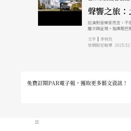
聲響之旅：
巡演對音樂家而言，不
層次與呈現。指揮殷巴
活調整速度與力度，以
|
文字
李秋玫
樂廳的的個人感受。期
官網限定報導 2025/11/
免費訂閱PAR電子報，獲取更多藝文資訊！
:::