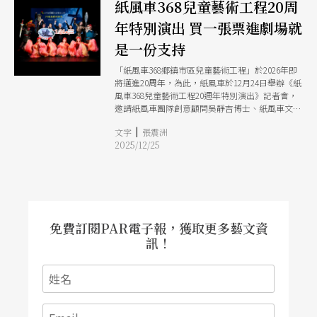
紙風車368兒童藝術工程20周
年特別演出 買一張票進劇場就
是一份支持
「紙風車368鄉鎮市區兒童藝術工程」於2026年即
將邁進20周年，為此，紙風車於12月24日舉辦《紙
風車368兒童藝術工程20週年特別演出》記者會，
邀請紙風車團隊創意顧問吳靜吉博士、紙風車文教
基金會董事長陳進財及金馬獎最佳紀錄片導演楊力
|
文字
張震洲
州出席，並宣告2026年1月於臺北表演藝術中心大
2025/12/25
劇院的20周年特別演出正式啟售。
免費訂閱PAR電子報，獲取更多藝文資
訊！