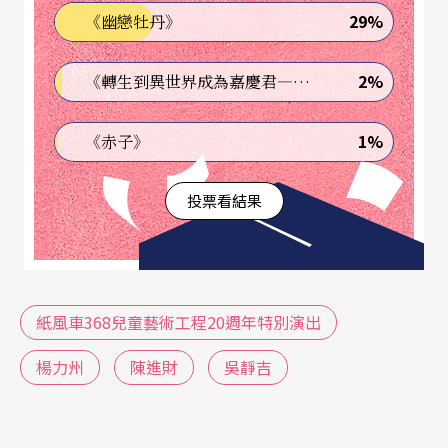
29%
《幽戀牡丹》
2%
《轉生到異世界成為嘉慶君—發現我的祖先是詐騙集團!?》
1%
《赤子》
投票看結果
紙風車368兒童藝術工程20週年特別演出
楊力州
陳進財
吳靜吉