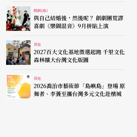
戲劇(曲)
與自己結婚後，然後呢？ 創劇團荒謬
喜劇《樂園混音》9月拼貼上演
其他
2027百大文化基地徵選起跑 千里文化
森林擴大台灣文化版圖
其他
2026喬治市藝術節「島嶼島」登場 原
舞者、李蕢至攜台灣多元文化赴檳城