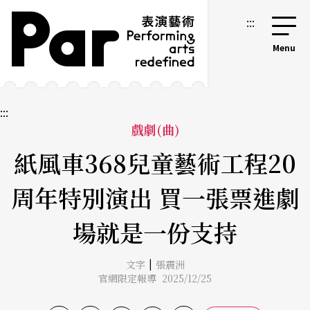
跳到主要內容區塊
網站導覽
:::
:::
戲劇(曲)
紙風車368兒童藝術工程20
周年特別演出 買一張票進劇
場就是一份支持
|
文字
張震洲
官網限定報導 2025/12/25