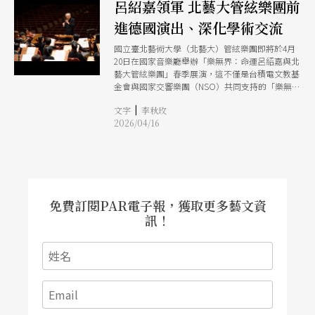
呂紹嘉領軍 北藝大管絃樂團前
進德國演出、深化學術交流
國立臺北藝術大學（北藝大）管絃樂團即將於4月
20日在國家音樂廳舉辦「樂無界：命運呂紹嘉與北
藝大管絃樂團」春季展演，這不僅是台積電文教基
金會與國家交響樂團（NSO）共同支持的「樂無界
教育計畫」年度盛事，更是樂團5月赴德國巡演的
|
文字
李秋玫
行前音樂會。暌違13年，在指揮大師呂紹嘉的帶領
2026/04/16
下，北藝大管絃樂團的63位青年音樂家將踏上歐
陸，分別前往德勒斯登文化中心音樂廳
（Kulturpalast）、漢諾威音樂學院音樂廳
（Richard Jakoby Saal），及受邀於柏林大教堂
（Berliner Dom）演出。
免費訂閱PAR電子報，獲取更多藝文資
訊！