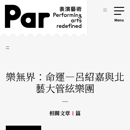
跳到主要內容區塊
網站導覽
:::
:::
樂無界：命運—呂紹嘉與北
藝大管絃樂團
相關文章
1
篇