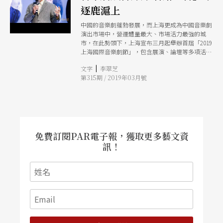
逐鹿滬上
中國的音樂劇蓬勃發展，而上海更成為中國音樂劇
演出市場中，營運體量最大、市場活力最強的城
市，在此勢頭下，上海宣布三月起舉辦首屆「2019
上海國際音樂劇節」，包含展演、論壇等多項活動
將貫穿一整年，台灣流行樂大咖如李宗盛、周華
|
文字
李翠芝
健，香港劇場名導林奕華均有作品參與，各路
第315期 / 2019年03月號
「音」雄逐鹿滬上，為音樂劇今後的產業化發展，
提供了各種可能。
免費訂閱PAR電子報，獲取更多藝文資
訊！