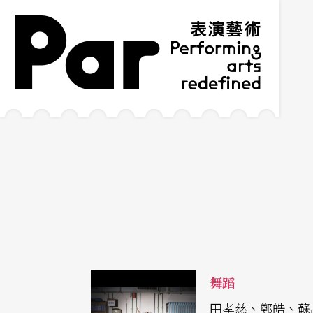
跳到主要內容區塊
網站導覽
:::
舞蹈
田孝慈、鄭皓、蘇