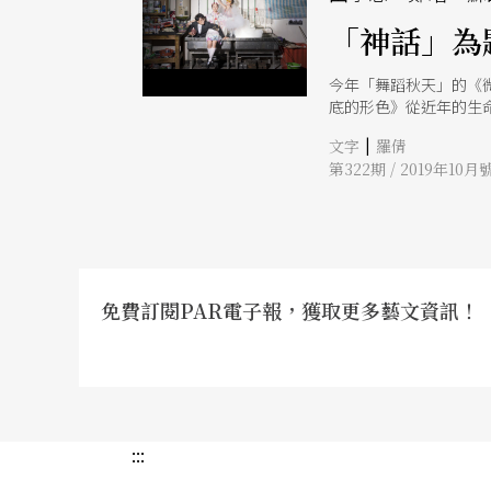
「神話」為
今年「舞蹈秋天」的《
底的形色》從近年的生
哼》閱讀到女人與性的
|
文字
羅倩
第322期 / 2019年10月
免費訂閱PAR電子報，獲取更多藝文資訊！
:::