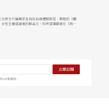
三位新生代編舞家各自從自身體驗取徑：鄭皓的《觸
、女性主義倡議者的蘇品文，則希望讓觀者在《嗯
常。
立即訂閱
資料收集聲明。