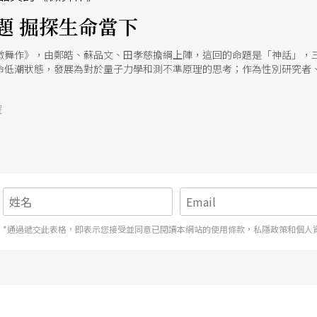
題 掘探生命當下
微舞作》，由鄭皓、蘇品文、田孝慈擔綱上陣，這回的命題是「神話」，
命低潮狀態，發展為對於量子力學和測不準原理的思考；作為性別研究者
關係；田孝慈則以《清醒夢》作為個人創作階段性的回顧，質疑僵固的慣
號
*通過遞交此表格，即表示您接受並同意已閱讀本網站的使用條款，私隱政策和個人