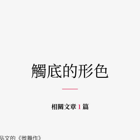
觸底的形色
相關文章
1
篇
品文的《微舞作》