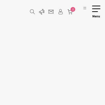
:::
0