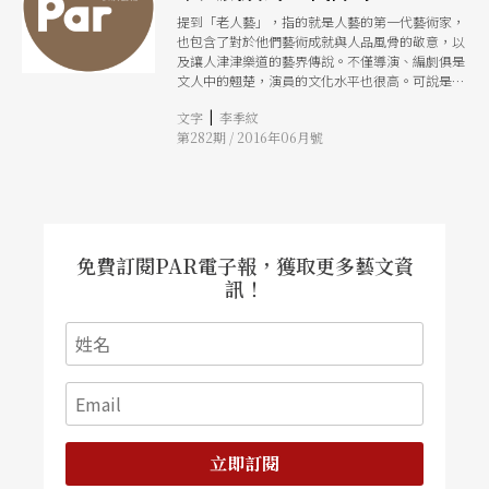
提到「老人藝」，指的就是人藝的第一代藝術家，
也包含了對於他們藝術成就與人品風骨的敬意，以
及讓人津津樂道的藝界傳說。不僅導演、編劇俱是
文人中的翹楚，演員的文化水平也很高。可說是第
一代演員的創造形成了「人藝學派」，但當年的輝
|
文字
李季紋
煌，可能也是當前人藝的牽絆。
第282期 / 2016年06月號
免費訂閱PAR電子報，獲取更多藝文資
訊！
立即訂閱