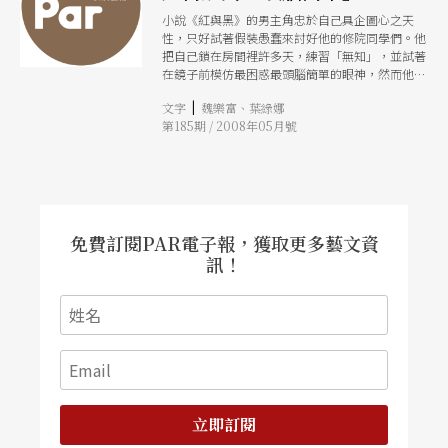
小說《紅與黑》的男主角忠於自己具企圖心之天
性，只好試著假裝愚蠢來討好他的修院同學們。他
把自己鎖在房間裡許多天，練習「無知」，並試著
在鏡子前模仿最困惑最頭腦簡單的眼神，然而他很
快就發現，雖然自己能用拉丁文背誦整本聖經，可
|
文字
魏樂富、葉綠娜
是卻無法模仿單純頭腦的簡單表情。
第185期 / 2008年05月號
免費訂閱PAR電子報，獲取更多藝文資
訊！
立即訂閱