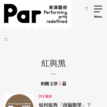
跳到主要內容區塊
網站導覽
:::
:::
紅與黑
相關文章
1
篇
四手聯談
如何能夠「頭腦簡單」？