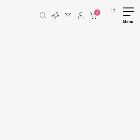
:::
0