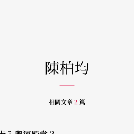
陳柏均
相關文章
2
篇
e