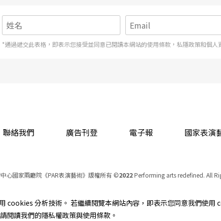
*通過遞交此表格，即表示您接受並同意已閱讀本網站的使用條款，私隱政策和個人
聯絡我們
廣告刊登
電子報
國家表演
中心國家兩廳院《PAR表演藝術》版權所有
©
2022
Performing arts redefined. All R
統一編號 Tax Id number 00973926
本站所提供相關演出資訊，如有異動應以主辦單位公告為準。
cookies 分析技術。 若繼續閱覽本網站內容，即表示您同意我們使用 co
服務條款
｜
隱私權聲明
｜
著作權聲明
資訊，請閱讀我們的隱私權政策與使用條款。