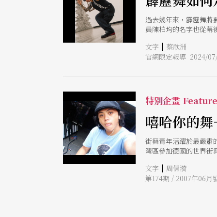
霹靂舞如何
過去幾年來，霹靂舞將要
員陳柏均的名字也從幕後浮
蹈總會與霹靂舞接軌、
|
文字
蔡欣洲
挑戰。 陳柏均分享了
官網限定報導 2024/07/
者鳥山明。他笑稱自己
概。「我不喜歡假裝沒
的不想要看到現在的孩
特別企畫 Featur
嘻哈你的舞
街舞青年活躍於最嚴肅的
灣區參加德國的世界街舞大賽
|
文字
周倩漪
第174期 / 2007年06月