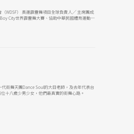
（WDSF） 奧運霹靂舞項目全球負責人╱ 主席團成
oy City世界霹靂舞大賽、協助中華民國體育運動舞
環境的努力，陳柏均總是在突破一個又一個的難關與
做了霹靂舞的招牌動作折腰，以致敬《七龍珠》的作
沸騰，也相信著「能力愈強、責任愈大」的英雄氣
「我從小就一直不受認同、被貼很多標籤，所以我真
舞天團Dance Soul的大目老師，及去年代表台
均，還有兩位十八歲少男少女，他們最真實的街舞心路。