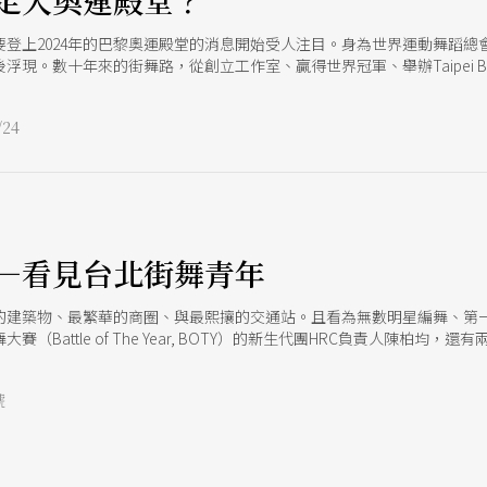
走入奧運殿堂？
登上2024年的巴黎奧運殿堂的消息開始受人注目。身為世界運動舞蹈總會
現。數十年來的街舞路，從創立工作室、贏得世界冠軍、舉辦Taipei BB
接下霹靂舞奧運總負責人等，無論是自己在舞蹈上的精進，或是對於街舞
自己的手機桌布，「累的時候我就會這樣看一下」，那是他畫的一張孫悟空
24
有「中二魂」，在那些從小喜歡的電影、漫畫裡，憧憬著高手較量的熱血
看到問題，所以我會把它們接下來。」陳柏均也從自己的成長經驗說道：
子，他們如果想跳舞，會被歸類成一件不好的事情。」
e
—看見台北街舞青年
建築物、最繁華的商圈、與最熙攘的交通站。且看為無數明星編舞、第一代街
（Battle of The Year, BOTY）的新生代團HRC負責人陳柏
號