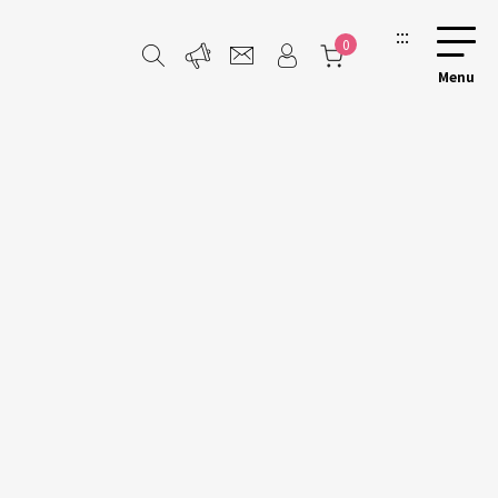
:::
0