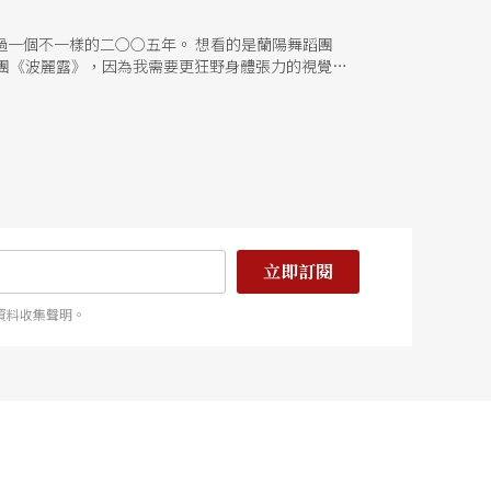
，來過一個不一樣的二○○五年。 想看的是蘭陽舞蹈團
團《波麗露》，因為我需要更狂野身體張力的視覺刺
我腦海中最魔幻的想像文本，我想看看別人的詮釋是
前，吸收高單位的藝術維他命。
立即訂閱
資料收集聲明。