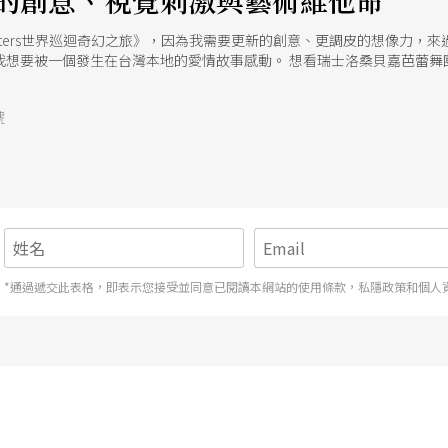
的創意、視覺刺激與藝術維他命
eaksters世界巡迴奇幻之旅》，因為我需要更新的創意、更調皮的想像力
我想要被一個發生在台灣本地的愛情故事感動。 想看瑞士洛桑貝嘉芭蕾舞
的無力疲怠感。 想看上默劇團的《山海經巫人演義》，因為山海經一直是
黑盒子講座音樂會：Cats的故鄉倫敦》，我需要在今年全歐火車之旅之
號
*通過遞交此表格，即表示您接受並同意已閱讀本網站的使用條款，私隱政策和個人