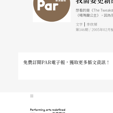
我需要更新
想看的是《The Tw
《噶瑪蘭公主》，因為
激，以振奮我中年身體
|
文字
李欣頻
怎樣的風景。 想參加《
第146期 / 2005年02月
免費訂閱PAR電子報，獲取更多藝文資訊！
:::