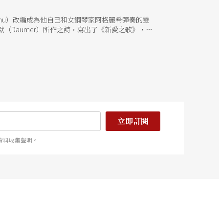
mu）改編成為他自己和女鋼琴家阿格麗希彈奏的雙
（Daumer）所作之詩，寫出了《新愛之歌》，圓
改編的雙鋼琴《幻想曲》，將歌劇中的序曲及兩首著
「唐璜」的多面性。 這些作曲家們對音樂裡「愛
演奏等媒介，傳達給聽眾。 「聖誕情話愛之歌」將
持人的女高音黃瑞芬（Zoe），加上魏樂富、葉綠
融合成為一場多彩多姿的連綿情話。（廖俊逞）
立即訂閱
資料收集聲明。