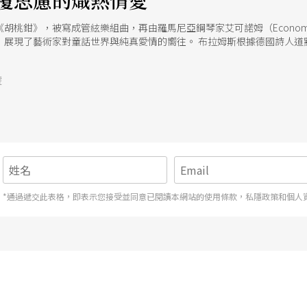
覆思慮的熾熱情愛
胡桃鉗》，被寫成管絃樂組曲，再由羅馬尼亞鋼琴家艾可諾姆（Econo
展現了藝術家對童話世界與純真愛情的嚮往。 布拉姆斯根據德國詩人道默
道出作曲家內心深藏的熱烈情感。 李斯特根據莫札特歌劇《唐璜》選曲所
到那邊去》及《飲酒歌》重新組合，以最燦爛多彩的炫技，表現出花花公子
號
思慮，將一一展現在「聖誕情話愛之歌」音樂會中，經由舞蹈、歌唱、影像
劇院的舞者莊士賢、男低音廖聰文、女中音楊艾琳、在台北愛樂電台擔任主
在聖誕夜，將短暫、熱烈永恆的愛情，長亙的親情與純真柔美自然之愛，
*通過遞交此表格，即表示您接受並同意已閱讀本網站的使用條款，私隱政策和個人