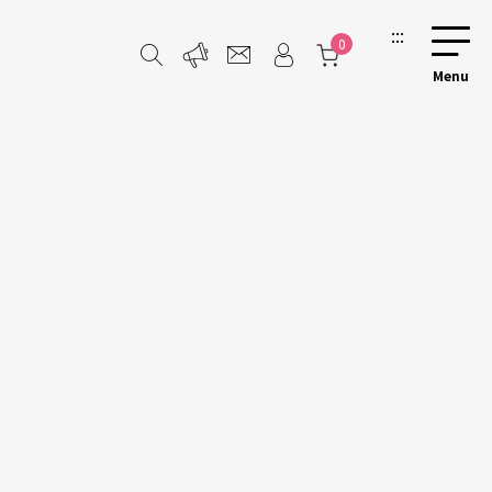
:::
0