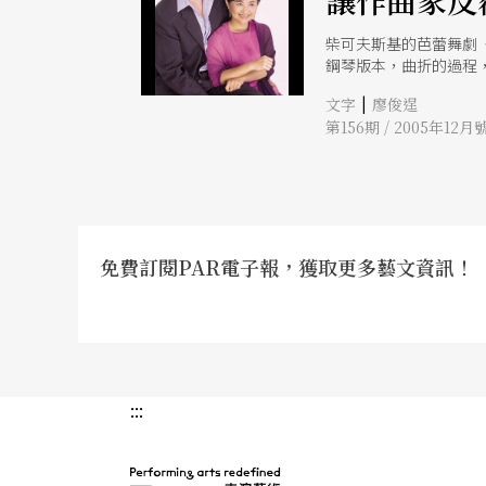
讓作曲家反
柴可夫斯基的芭蕾舞劇《
鋼琴版本，曲折的過程，
舞曲風格的愛情詩歌，
|
文字
廖俊逞
名的旋律《我們手拉手
第156期 / 2005年12月
情」、「親情」的反覆
邀請曾任布達佩斯國家
娜的雙鋼琴共同演出，
免費訂閱PAR電子報，獲取更多藝文資訊！
:::