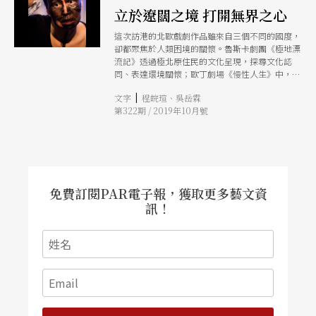
立於遼闊之境 打開無界之心
這次訪港的北歐戲劇作品雖來自三個不同的國度，
卻都聚焦於人類困境的關懷。魯斯卡劇團《極地漂
流記》透過極北原住民的文化呈現，探尋文化認
同、表達環境關懷；歐丁劇場《慢性人生》中，劇
場大師尤金諾．芭芭以如詩如畫的超現實手法，回
|
文字
程皖瑄、吳岳霖
應歐洲、亦是全人類的困境。心之馬戲團《界限》
第322期 / 2019年10月號
則試圖在跨形式的馬戲表演裡，引發觀眾思考難
民、政治、權利、人道關懷等議題。
免費訂閱PAR電子報，獲取更多藝文資
訊！