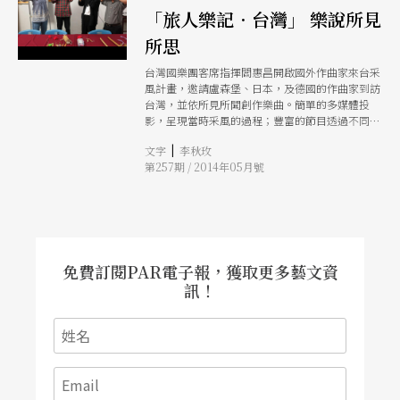
「旅人樂記．台灣」 樂說所見
所思
台灣國樂團客席指揮閻惠昌開啟國外作曲家來台采
風計畫，邀請盧森堡、日本，及德國的作曲家到訪
台灣，並依所見所聞創作樂曲。簡單的多媒體投
影，呈現當時采風的過程；豐富的節目透過不同國
際作曲家的觀察視角，用他們的音樂語言來表現台
|
文字
李秋玫
灣的人文民情。
第257期 / 2014年05月號
免費訂閱PAR電子報，獲取更多藝文資
訊！