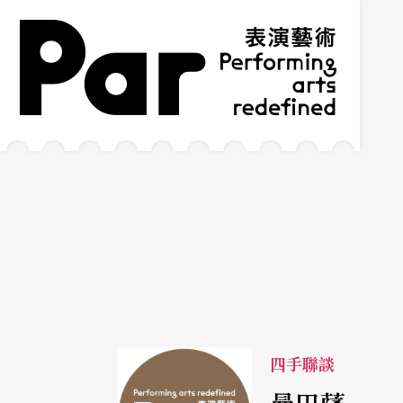
跳到主要內容區塊
網站導覽
:::
四手聯談