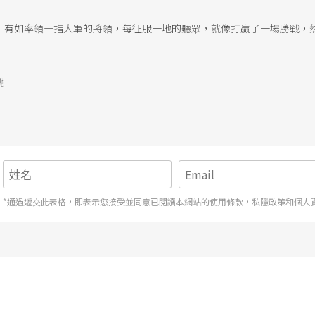
，有如率領十指大軍的將領，每征服一地的聽眾，就像打贏了一場勝戰，
號
*通過遞交此表格，即表示您接受並同意已閱讀本網站的使用條款，私隱政策和個人