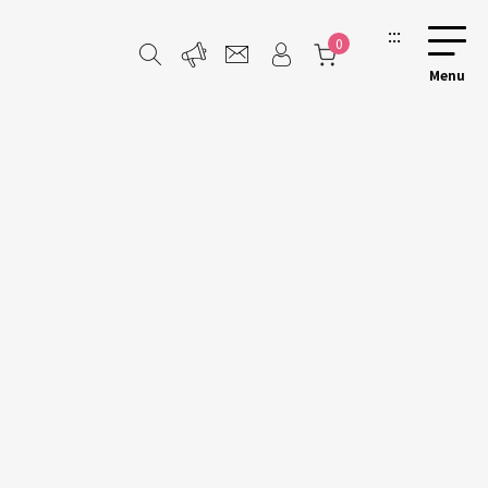
:::
0