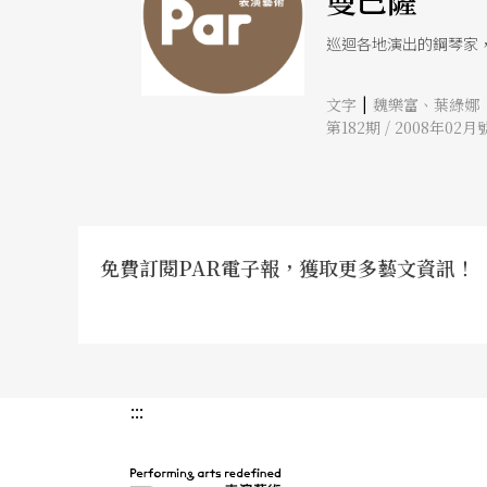
曼巴薩
巡迴各地演出的鋼琴家
|
文字
魏樂富、葉綠娜
第182期 / 2008年02月
免費訂閱PAR電子報，獲取更多藝文資訊！
:::