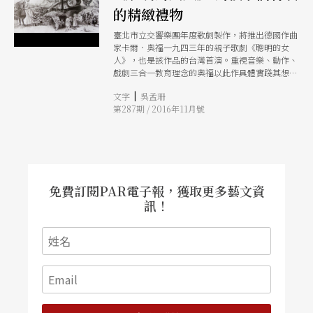
的精緻禮物
臺北市立交響樂團年度歌劇製作，將推出德國作曲
家卡爾．奧福一九四三年的親子歌劇《聰明的女
人》，也是該作品的台灣首演。重視音樂、動作、
戲劇三合一教育理念的奧福以此作具體實踐其想
法，而北市交為了把這部經典的童話歌劇帶給親子
|
文字
吳孟珊
們，製作團隊也將戲劇、舞蹈、影像都放進了表演
第287期 / 2016年11月號
中，特邀兒童劇導演趙自強領軍操刀，繪本畫家塔
塔尼可夫為人物角色做造型繪圖，精緻的製作如精
緻的禮物，要送給台灣的孩子們，讓他們認識藝術
的美好
免費訂閱PAR電子報，獲取更多藝文資
訊！