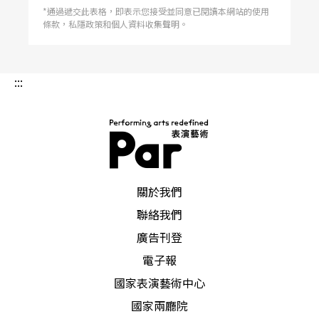
請藝術工作者鄭乃銘從畫作 中看各色男人。 也許
*通過遞交此表格，即表示您接受並同意已閱讀本網站的使用
多年後，當我們的子孫看見這些，會了解他們的祖
條款，私隱政策和個人資料收集聲明。
父、父親，曾經走過何等精采的歲月！
:::
PAR 表演藝術雜誌
關於我們
聯絡我們
廣告刊登
電子報
國家表演藝術中心
國家兩廳院