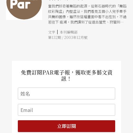
當我們好奇著舞蹈的起源，從新石器時代的「舞蹈
紋彩陶盆」內壁盆沿，我們看見五個小人兒手牽手
共舞的圖像，雖然在這幅畫面中看不出性別，不過
若往下 追溯，我們讀到了從遠古蠻荒、狩獵到農
耕時期，人們為了歡慶、祈福、嚇阻惡敵、傳授知
|
文字
本刊編輯部
識或自娛娛人等各種原因而手舞足蹈的歷史。
第132期 / 2003年12月號
「一個完整的舞字，即是雙人對舞，或稱性愛舞的
形象寫照。」（註1）而「一個精悍而勇健的（男
性）舞者，定然可以給女性的觀眾一個深刻的印
象；一個精悍而勇健的舞者，也必然是精悍和勇猛
的獵者和戰士。在這一點上跳舞實有助於性的選擇
和人種的改良。」（註2） 時 至今日，男人跳舞雖
依舊性感，卻早已去除了生殖的工具性，跳脫「精
免費訂閱PAR電子報，獲取更多藝文資
悍勇猛」的單一形貌；當年搏命跳出「我是男子
訊！
漢」的男人們，如今已長成穩重內斂、思慮成 熟
的「新好男人」。如果說一樣米養百種人，那麼在
舞台上，我們看見一樣男人千姿百態，從他們身
上，我們發現各種性格與氣質，更反映出時代的變
遷與美學的差 異。 趁著雲門舞集資深男舞者吳義
芳在這個月推出獨舞展，我們訪問了包括吳義芳在
內、三位跳舞超過十年的男舞者，並請教不同性別
的四位編舞 者，看他們眼中的男舞特色，還有兩
位長期觀舞、自己也跳舞的作者如以墨與林郁晶，
立即訂閱
針對主題各抒己見，最後，我們試著拉開視角，邀