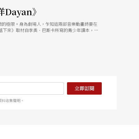
Dayan》
激的極限。身為劇場人，乍知這兩部音樂動畫詩要在
落下來》取材自李奧．巴斯卡所寫的青少年讀本，描
的大眼貓Dayan，這趟最新的旅程將從水底世界的倒
繹者致意的，不是外在的「金獎」、「超人氣」榮
人」的局限，只因孩子是天生的哲學家！
立即訂閱
資料收集聲明。