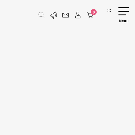
:::
0