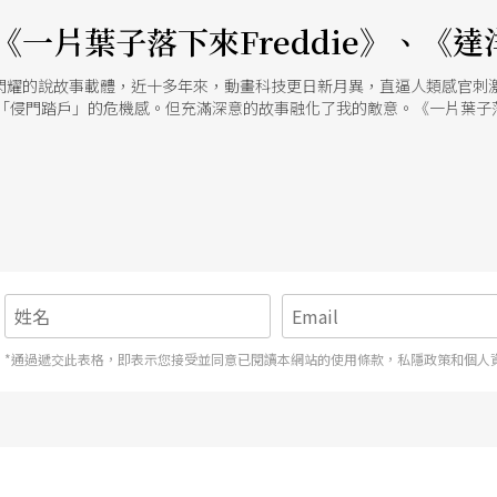
一片葉子落下來Freddie》、《達洋
閃耀的說故事載體，近十多年來，動畫科技更日新月異，直逼人類感官刺
被「侵門踏戶」的危機感。但充滿深意的故事融化了我的敵意。《一片葉子
葉子從 四季的變遷，體驗、思索生死的意涵。《達洋》則是畫家池田晶子筆下
。從文本、繪 本到動畫加現場音樂、口白演出，我最想向這群創作者、演
只因相信孩子，相信劇中這兩個 不具人身的主角，可引領赤子之心跨過「
*通過遞交此表格，即表示您接受並同意已閱讀本網站的使用條款，私隱政策和個人