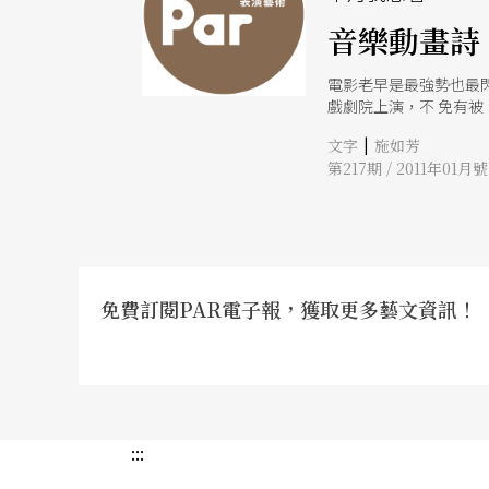
音樂動畫詩《
電影老早是最強勢也最
戲劇院上演，不 免有
寫名叫Freddie的
|
文字
施如芳
影，激盪出真幻的思辨
第217期 / 2011年01月號
銜，而是他們不說教，
免費訂閱PAR電子報，獲取更多藝文資訊！
:::