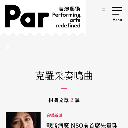
跳到主要內容區塊
網站導覽
:::
:::
克羅采奏鳴曲
相關文章
2
篇
音樂新訊
戰勝病魔 NSO前首席朱貴珠