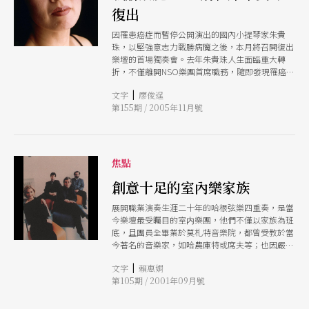
復出
因罹患癌症而暫停公開演出的國內小提琴家朱貴
珠，以堅強意志力戰勝病魔之後，本月將召開復出
樂壇的首場獨奏會。去年朱貴珠人生面臨重大轉
折，不僅離開NSO樂團首席職務，隨即發現罹癌，
讓她心情跌落谷底。如今，結束在NSO十八年的首
|
文字
廖俊逞
席職位，已恢復自由之身的她，調養身體後再出
第155期 / 2005年11月號
發，暑假期間應邀到日本參加霧島國際音樂節，與
NHK交響樂團首席、桐朋音樂學院教授、東京音樂
大學以及東京藝術大學等教授一起合作音樂會，該
音樂節已經有廿六年的歷史，她與好友大提琴家簡
琇瑜是唯一受邀的外國人，朱貴珠坦然地笑說：
焦點
「好像在國外大家比較珍惜我。」 這次獨奏會，
她選擇最喜愛之作曲家舒伯特、貝多芬、布拉姆斯
創意十足的室內樂家族
的作品，與聽眾分享她最珍惜的音樂生命。為展現
展開職業演奏生涯二十年的哈根弦樂四重奏，是當
有奏鳴曲之王稱號的貝多芬《克羅采》奏鳴曲，特
今樂壇最受矚目的室内樂團，他們不僅以家族為班
邀活躍於歐洲與日本的傑出鋼琴家田部京子合作。
底，且團員全畢業於莫札特音樂院，都曾受教於當
京子曾獲慕尼黑ADR、Schnabel、蕭邦等國際大
今著名的音樂家，如哈農庫特或席夫等；也因嚴格
賽並，並出版二十多張唱片，在日本被認為是舒伯
的訓練，使他們可以在多個室内樂比賽中脫穎而
特作品最具代表性的演奏家。（廖俊逞）
|
文字
賴惠娟
出，成為最受矚目的弦樂四重奏。
第105期 / 2001年09月號