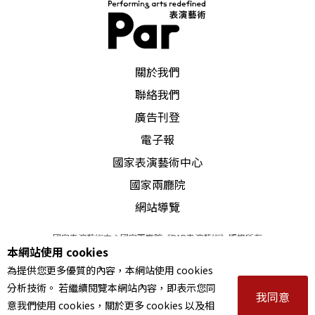
PAR 表演藝術雜誌
關於我們
聯絡我們
廣告刊登
電子報
國家表演藝術中心
國家兩廳院
網站導覽
國家表演藝術中心國家兩廳院《PAR表演藝術》版權所有
本網站使用 cookies
©
2022
Performing arts redefined. All Rights Reserved
為提供您更多優質的內容，本網站使用 cookies
統一編號 Tax Id number 00973926
分析技術。 若繼續閱覽本網站內容，即表示您同
本站所提供相關演出資訊，如有異動應以主辦單位公告為準。
我同意
意我們使用 cookies，關於更多 cookies 以及相
服務條款
｜
隱私權聲明
｜
著作權聲明