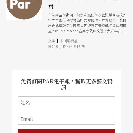
會
在法國留學期間，曾多次擔任學校管弦樂團及校外
室內樂團低音提琴首席的郭馥玫，先後以第一獎的
出色成績取得法國國立巴黎高等音樂學院與法國國
立Rueil-Malmaison音樂學院的文憑。九四年在學
校推薦下，郭馥玫參加羅斯托波維奇每年在法國
|
文字
本刊編輯部
Evain所舉辦的音樂節慶，接受其指導與演出，同
第64期 / 1998年04月號
年獲全額獎學金並考取德國柏林世界靑年管弦樂
團，遠赴歐、美各國演出。在郭馥玫返國任敎後，
因獲選爲兩廳院「樂壇新秀」而舉辦全省巡迴演
出，並且投入敎職行列，同時也是台南市室內樂團
的低音提琴首席。這次演出，郭馥玫將精選低音提
琴的經典作品。
免費訂閱PAR電子報，獲取更多藝文資
訊！