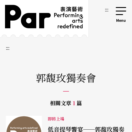
跳到主要內容區塊
網站導覽
:::
:::
郭馥玫獨奏會
相關文章
1
篇
即將上場
低音提琴饗宴──郭馥玫獨奏