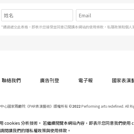
*通過遞交此表格，即表示您接受並同意已閱讀本網站的使用條款，私隱政策和個人
聯絡我們
廣告刊登
電子報
國家表演
中心國家兩廳院《PAR表演藝術》版權所有
©
2022
Performing arts redefined. All R
統一編號 Tax Id number 00973926
本站所提供相關演出資訊，如有異動應以主辦單位公告為準。
cookies 分析技術。 若繼續閱覽本網站內容，即表示您同意我們使用 co
服務條款
｜
隱私權聲明
｜
著作權聲明
資訊，請閱讀我們的隱私權政策與使用條款。