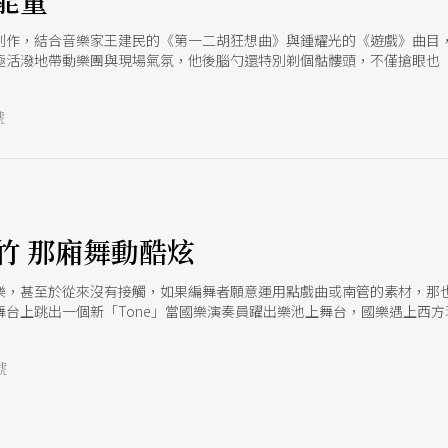
能量
創作，結合音樂家王建民的《第一二胡狂想曲》與鍾耀光的《遊戲》曲目
極活潑地帶動樂團與現場氣氛，他後腦勺還特別剃個骷髏頭，不僅搶眼也
號
竹 那廂舞動酷炫
樂，甚至於從來沒有接觸，如果編舞者願意運用點戲曲或南管的素材，那
舞台上跳出一個新「Tone」當國樂演奏員躍出樂池上舞台，國樂遇上西
》。
號