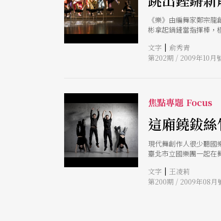
跳出鏗鏘新
《樂》由編舞家鄭宗龍
彬拿起鍋鏟當指揮棒，
|
文字
俞秀青
第202期 / 2009年10月
焦點專題 Focus
這廂鐃鈸絲
現代舞創作人很少聽國
臺北市立國樂團一起在
讓觀眾視覺《跳Tone！
|
文字
王凌莉
第200期 / 2009年08月