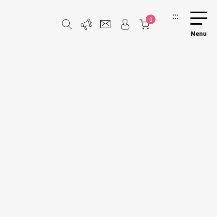
:::
0