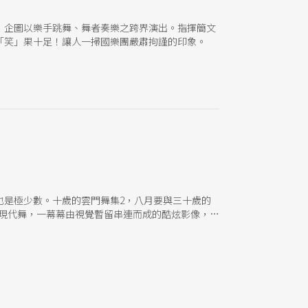
，企圖以樂手跳舞、舞者奏樂之跨界演出。指揮簡文
「笑」果十足！讓人一掃國樂團嚴肅拘謹的印象。
也是極少數。十歲的雲門舞集2，八月要與三十歲的
方現代舞，一幕幕由視覺暫留串連而成的酷炫影像，將