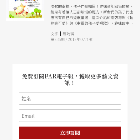
唱歌的幸福，孩子們都知道！建構童年回憶的歌，
總是有著讓人忘卻煩惱的魔力。新世代的孩子們也
應該有自己的兒歌童謠，這次介紹的兩張專輯《動
物真可愛》與《幸福的孩子愛唱歌》，趣味的主題
創作與用心的編曲設計，讓大人也可以重溫唱歌的
|
文字
鄭巧琪
美好
第235期 / 2012年07月號
免費訂閱PAR電子報，獲取更多藝文資
訊！
立即訂閱