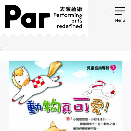
跳到主要內容區塊
網站導覽
:::
:::