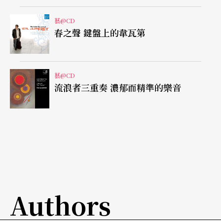
了烏克麗麗與陶笛，為曲子增添明亮爽朗、輕鬆自
在的風味；說禮貌一點都不枯燥的〈禮貌歌〉，從
藝@CD
春之聲 鍵盤上的韋瓦第
早上一路唱到晚上，曲子也跟著安靜、慢下來；
〈親愛的，謝謝你〉以不同的樂器代表不同的感謝
對象，如銅管與太陽、豎琴與搖曳的樹葉等。
藝@CD
流浪者三重奏 濃郁而精準的樂音
並適宜地加入古典音樂名曲，與原編曲交織，像是
〈數星星〉加入莫札特《小星星變奏曲》，為這首
表達愛的歌曲增添許多真與美，不僅適合親子間相
互表達愛意，如果有人用這樣的歌曲來告白，我想
一定成功在望。這首歌還加贈可愛無敵的「童音
版」，稚嫩的童音唱起這首歌，令人臉上無法不帶
Authors
上一抹微笑！