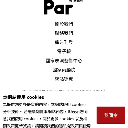
PAR 表演藝術雜誌
關於我們
聯絡我們
廣告刊登
電子報
國家表演藝術中心
國家兩廳院
網站導覽
國家表演藝術中心國家兩廳院《PAR表演藝術》版權所有
本網站使用 cookies
©
2022
Performing arts redefined. All Rights Reserved
為提供您更多優質的內容，本網站使用 cookies
統一編號 Tax Id number 00973926
分析技術。 若繼續閱覽本網站內容，即表示您同
本站所提供相關演出資訊，如有異動應以主辦單位公告為準。
我同意
意我們使用 cookies，關於更多 cookies 以及相
服務條款
｜
隱私權聲明
｜
著作權聲明
關政策更新資訊，請閱讀我們的隱私權政策與使用