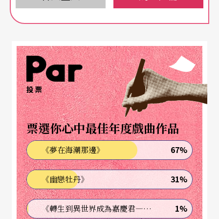
起唱歌。就像《幸福的孩子愛唱歌》中，與專輯同
名的歌曲，其中一句歌詞寫到「大聲地唱歌怡然自
得，心情就變得好快樂」。更何況學理上證明，唱
歌所用到的器官肌肉，以及共鳴產生的震動，對生
理健康有許多益處！
投票
《動物真可愛》 趣味又有教育性
票選你心中最佳年度戲曲作品
傳唱已久的童謠，其趣味性與教育性不容置疑，但
67%
《夢在海潮那邊》
語言無時無刻都在變化，也該有符合時代感的新童
謠，而正在學習表達的小小孩，需要簡明、敘物的
31%
《幽戀牡丹》
童謠。最近由
禾廣娛樂
發行的
兒童音樂專輯
《動物
真可愛》，利用孩子喜愛小動物的心情，以動物的
1%
《轉生到異世界成為嘉慶君—發現我的祖先是詐騙集團!?》