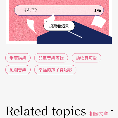
外型與習性為主題，製作出十二首童謠。
1%
《赤子》
簡短押韻的歌詞，好記又好唸，例如〈小花貓〉中
投票看結果
「小花貓，鬍子翹，追著球兒到處跑；小花貓，心
情好，擦擦鬍子舔舔毛。」，寫出貓咪特有的習
性；也有擬人化的個性，如〈小馬〉中「小馬得得
叫，大家來賽跑，嘿嘿不上當，你的腿兒有四
禾廣娛樂
兒童音樂專輯
動物真可愛
條。」帶進與馬兒的對話。
風潮音樂
幸福的孩子愛唱歌
旋律呼應中文特有的抑揚頓挫，有助語言學習；由
於歌詞短，歌曲多半反覆演唱兩次，也符合小小孩
喜歡（學習上也需要）「重複」的特性；加入前奏
Related topics
與間奏、簡單鮮明的伴奏，非常適合家長隨著唸謠
相關文章