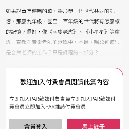
如果說童年時唱的歌，將形塑一個世代共同的記
憶，那麼九年級，甚至一百年級的世代將有怎麼樣
的記憶？還好，像《兩隻老虎》、《小星星》等童
謠一直都在音樂老師的歌單中，不過，唱歌難道只
是音樂老師的工作？只是課程的一部分？
有一對小姊妹正面臨她們才開始不久的人生所遇到
的一個大挑戰，姊妹倆心裡有點緊張、有點焦慮，
歡迎加入付費會員閱讀此篇內容
姊姊正想打退堂鼓時，妹妹說：「沒關係，只要大
立即加入PAR雜誌付費會員立即加入PAR雜誌付
聲唱歌就不會害怕了」。這個小故事讓我印象深
費會員立即加入PAR雜誌付費會員
刻，不斷與人分享音樂的魔力。
所以我鼓勵不花一毛錢就能辦到的唱歌，特別是一
會員登入
馬上註冊