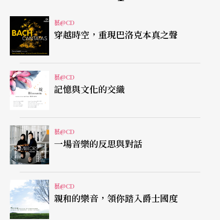
的節奏及詞意，一邊唱（唸）一邊做簡單的律動或
手指謠。
藝@CD
穿越時空，重現巴洛克本真之聲
《幸福的孩子愛唱歌》 用心編曲體驗唱歌幸福
近年來最亮眼的新創童謠，應該是
風潮音樂
發行的
藝@CD
記憶與文化的交織
雙CD《幸福的孩子愛唱歌》，由音樂製作人謝欣芷
以「幸福」為概念，集結一班好手，創作十首全
新、絕對老少皆宜的歌曲。專輯分為演唱版與劇情
藝@CD
一場音樂的反思與對話
單純美好的故事劇版，並加入卡拉版，讓大家都能
輕鬆地自己大聲唱歌。
藝@CD
這張專輯在編曲上的用心，非常值得大家細細推敲
親和的樂音，領你踏入爵士國度
編曲配合詞意的趣味，如〈幸福的孩子愛唱歌〉用