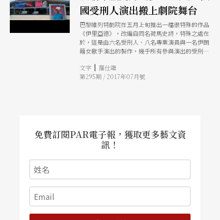
國受刑人演出搬上劇院舞台
巴黎維列特劇院在五月上旬推出一檔很特殊的作品
《伊里亞德》，改編自同名荷馬史詩，特殊之處在
於，這是由六名受刑人、八名專業演員與一名伊朗
籍女歌手演出的製作，幾乎所有參與演出的受刑人
都從沒進過劇場看戲，但他們充滿能量的演出卻不
|
文字
羅仕龍
比專業演員遜色。導演賈克莫尼表示，該劇演出體
第295期 / 2017年07月號
現「尊重、榮譽、自豪」的精神，這對受刑人而言
是珍貴的價值，不回頭去看每個人的過去，而重新
去發現一個人，以及他人性的一面。。
免費訂閱PAR電子報，獲取更多藝文資
訊！