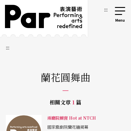
跳到主要內容區塊
網站導覽
:::
:::
蘭花圓舞曲
相關文章
1
篇
兩廳院櫥窗 Hot at NTCH
國家戲劇院蘭花牆揭幕