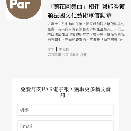
「蘭花圓舞曲」相伴 陳郁秀獲
頒法國文化藝術軍官勳章
去年十二月中旬的午後，國家戲劇院大廳蒞臨多位
嘉賓，有來自台灣表演藝術界的重量級人士，以及
來自法國在台協會的朋友們。在香檳、鮮花與喜悅
的氛圍中，要舉杯慶賀的，不僅是「蘭花圓舞曲」
的揭幕，還有兩廳院的董事長陳郁秀獲頒法國文化
|
文字
李秋玫
藝術軍官勳章的殊榮。
第205期 / 2010年01月號
免費訂閱PAR電子報，獲取更多藝文資
訊！