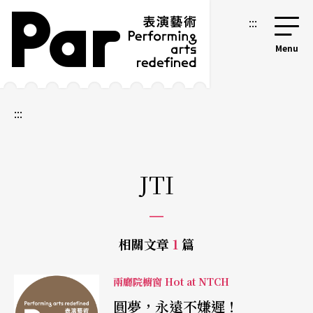
跳到主要內容區塊
網站導覽
:::
:::
JTI
相關文章
1
篇
兩廳院櫥窗 Hot at NTCH
圓夢，永遠不嫌遲！