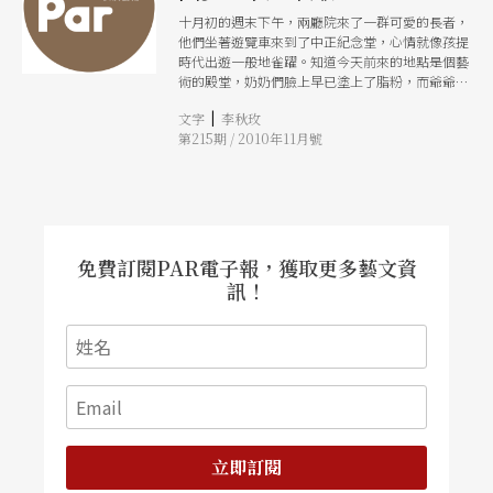
十月初的週末下午，兩廳院來了一群可愛的長者，
他們坐著遊覽車來到了中正紀念堂，心情就像孩提
時代出遊一般地雀躍。知道今天前來的地點是個藝
術的殿堂，奶奶們臉上早已塗上了脂粉，而爺爺們
更是換上許久未曾穿過的襯衫及外套。在志工的扶
|
文字
李秋玫
持下，他們坐在大廳上聽著導覽，等待著稍後上場
第215期 / 2010年11月號
的明華園歌仔戲，然而仍不時交頭接耳地討論著美
輪美奐的水晶燈、大階梯，還有綠牆的新鮮感，你
一言、我一句，笑呵呵地騷動著。
免費訂閱PAR電子報，獲取更多藝文資
訊！
立即訂閱