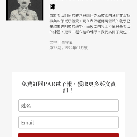
師
由於表演訓練的觀念與應用逐漸被國內其他非演藝
事業的領域所接受，現在表演老師跨領域的敎學已
是越來越明顯的趨勢。而敎學內容上不單只是表演
的練習，更是一種心理的輔導。我們訪問了幾位有
多年敎學經驗，且跨越不同敎授領域的老師，提出
|
文字
劉守曜
他們的看法。
第73期 / 1999年01月號
免費訂閱PAR電子報，獲取更多藝文資
訊！