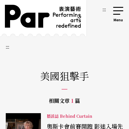
跳到主要內容區塊
網站導覽
:::
:::
美國狙擊手
相關文章
1
篇
藝活誌 Behind Curtain
奧斯卡會前賽開跑 影迷入場先