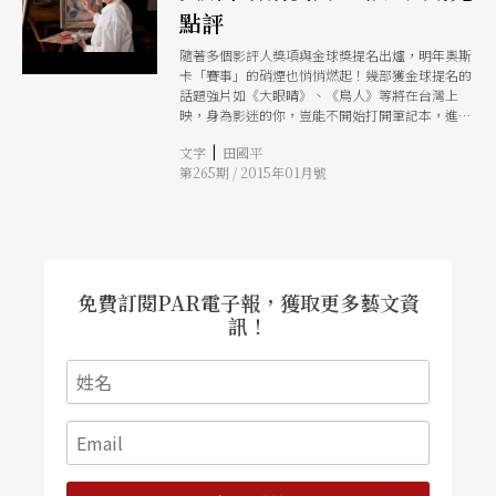
點評
隨著多個影評人獎項與金球獎提名出爐，明年奧斯
卡「賽事」的硝煙也悄悄燃起！幾部獲金球提名的
話題強片如《大眼睛》、《鳥人》等將在台灣上
映，身為影迷的你，豈能不開始打開筆記本，進電
影院先過評審癮！
|
文字
田國平
第265期 / 2015年01月號
免費訂閱PAR電子報，獲取更多藝文資
訊！